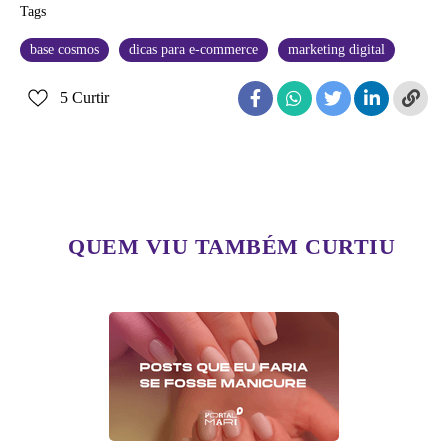
Tags
base cosmos
dicas para e-commerce
marketing digital
5
Curtir
QUEM VIU TAMBÉM CURTIU